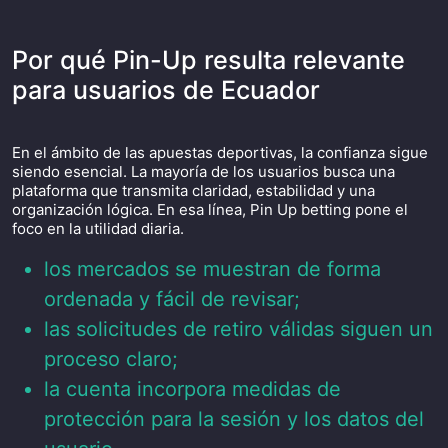
Por qué Pin-Up resulta relevante
para usuarios de Ecuador
En el ámbito de las apuestas deportivas, la confianza sigue
siendo esencial. La mayoría de los usuarios busca una
plataforma que transmita claridad, estabilidad y una
organización lógica. En esa línea, Pin Up betting pone el
foco en la utilidad diaria.
los mercados se muestran de forma
ordenada y fácil de revisar;
las solicitudes de retiro válidas siguen un
proceso claro;
la cuenta incorpora medidas de
protección para la sesión y los datos del