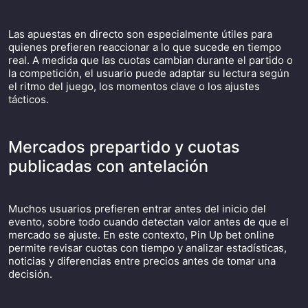
Las apuestas en directo son especialmente útiles para
quienes prefieren reaccionar a lo que sucede en tiempo
real. A medida que las cuotas cambian durante el partido o
la competición, el usuario puede adaptar su lectura según
el ritmo del juego, los momentos clave o los ajustes
tácticos.
Mercados prepartido y cuotas
publicadas con antelación
Muchos usuarios prefieren entrar antes del inicio del
evento, sobre todo cuando detectan valor antes de que el
mercado se ajuste. En este contexto, Pin Up bet online
permite revisar cuotas con tiempo y analizar estadísticas,
noticias y diferencias entre precios antes de tomar una
decisión.