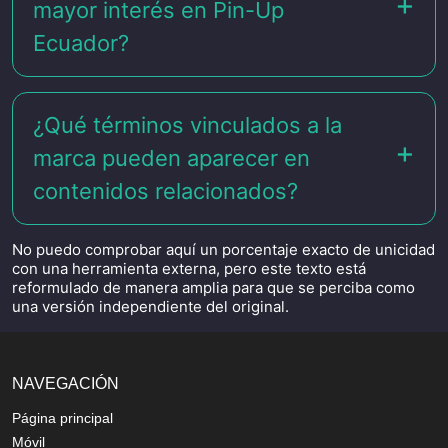
mayor interés en Pin-Up
Ecuador?
¿Qué términos vinculados a la
marca pueden aparecer en
contenidos relacionados?
No puedo comprobar aquí un porcentaje exacto de unicidad
con una herramienta externa, pero este texto está
reformulado de manera amplia para que se perciba como
una versión independiente del original.
NAVEGACIÓN
Página principal
Móvil