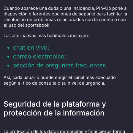
Cuando aparece una duda o una incidencia, Pin-Up pone a
disposición diferentes opciones de soporte para facilitar la
resolución de problemas relacionados con la cuenta o con
el uso del sportsbook.
Las alternativas más habituales incluyen:
chat en vivo;
correo electrónico;
sección de preguntas frecuentes.
Así, cada usuario puede elegir el canal más adecuado
según el tipo de consulta o su nivel de urgencia.
Seguridad de la plataforma y
protección de la información
La protección de los datos personales y financieros forma