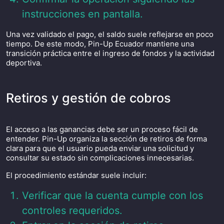
instrucciones en pantalla.
Una vez validado el pago, el saldo suele reflejarse en poco
tiempo. De este modo, Pin-Up Ecuador mantiene una
transición práctica entre el ingreso de fondos y la actividad
deportiva.
Retiros y gestión de cobros
El acceso a las ganancias debe ser un proceso fácil de
entender. Pin-Up organiza la sección de retiros de forma
clara para que el usuario pueda enviar una solicitud y
consultar su estado sin complicaciones innecesarias.
El procedimiento estándar suele incluir:
Verificar que la cuenta cumple con los
controles requeridos.