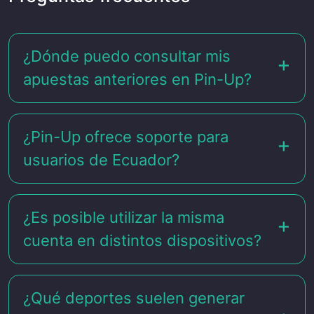
¿Dónde puedo consultar mis
apuestas anteriores en Pin-Up?
¿Pin-Up ofrece soporte para
usuarios de Ecuador?
¿Es posible utilizar la misma
cuenta en distintos dispositivos?
¿Qué deportes suelen generar