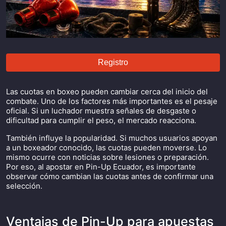
Registro
Las cuotas en boxeo pueden cambiar cerca del inicio del
combate. Uno de los factores más importantes es el pesaje
oficial. Si un luchador muestra señales de desgaste o
dificultad para cumplir el peso, el mercado reacciona.
También influye la popularidad. Si muchos usuarios apoyan
a un boxeador conocido, las cuotas pueden moverse. Lo
mismo ocurre con noticias sobre lesiones o preparación.
Por eso, al apostar en Pin-Up Ecuador, es importante
observar cómo cambian las cuotas antes de confirmar una
selección.
Ventajas de Pin-Up para apuestas