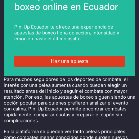
boxeo online en Ecuador
Pin-Up Ecuador te ofrece una experiencia de
apuestas de boxeo llena de acción, intensidad y
emoción hasta el último asalto.
Haz una apuesta
Para muchos seguidores de los deportes de combate, el
interés por una pelea aumenta cuando pueden elegir un
resultado antes del inicio y seguir el combate con mayor
atención. Por eso, las apuestas de boxeo siguen siendo una
opción popular para quienes prefieren analizar el evento
con calma. Pin-Up Ecuador permite encontrar combates
rápidamente, comparar cuotas y preparar el cupón sin
complicaciones.
En la plataforma se pueden ver tanto peleas principales
como combates menos conocidos donde surgen nuevos