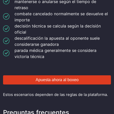
mantenerse o anularse según el tiempo de
retraso
combate cancelado normalmente se devuelve el
importe
decisión técnica se calcula según la decisión
oficial
descalificación la apuesta al oponente suele
considerarse ganadora
parada médica generalmente se considera
victoria técnica
Apuesta ahora al boxeo
Estos escenarios dependen de las reglas de la plataforma.
Preguntas frecuentes