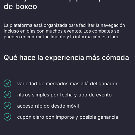
de boxeo
La plataforma está organizada para facilitar la navegación
incluso en días con muchos eventos. Los combates se
pueden encontrar fácilmente y la información es clara.
Qué hace la experiencia más cómoda
variedad de mercados más allá del ganador
filtros simples por fecha y tipo de evento
acceso rápido desde móvil
cupón claro con importe y posible ganancia